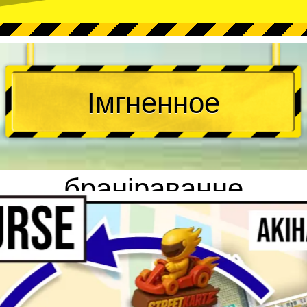
Імгненное
браніраванне