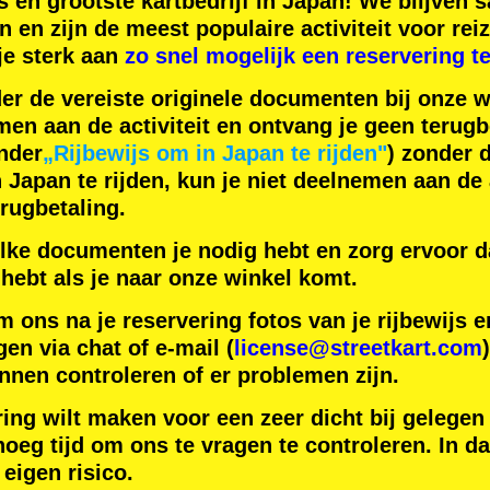
s
en
grootste kartbedrijf
in Japan! We blijven
n
en zijn de
meest populaire activiteit
voor reiz
je sterk aan
zo snel mogelijk een reservering t
der de vereiste originele documenten bij onze 
men aan de activiteit en ontvang je geen terugb
nder
„Rijbewijs om in Japan te rijden"
) zonder 
apan te rijden, kun je niet deelnemen aan de a
rugbetaling.
lke documenten je nodig hebt en zorg ervoor da
hebt als je naar onze winkel komt.
m ons na je reservering fotos van je rijbewijs
gen via chat of e-mail (
license@streetkart.com
nnen controleren of er problemen zijn.
ring wilt maken voor een zeer dicht bij gelegen
oeg tijd om ons te vragen te controleren. In da
 eigen risico.