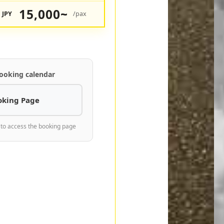
15,000~
JPY
/pax
ooking calendar
oking Page
 to access the booking page