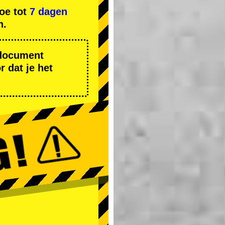
oe tot
7 dagen
n.
r document
 dat je het