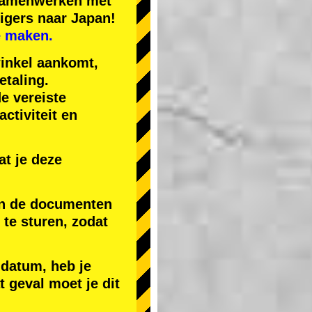
 samenwerken met
igers naar Japan!
e maken.
winkel aankomt,
etaling.
de vereiste
ctiviteit en
t je deze
 en de documenten
) te sturen, zodat
 datum, heb je
t geval moet je dit