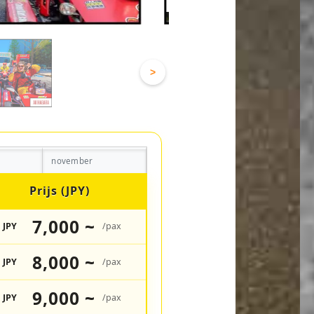
>
november
Prijs (JPY)
7,000 ~
JPY
/pax
8,000 ~
JPY
/pax
9,000 ~
JPY
/pax