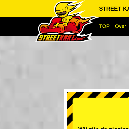
STREET KA
TOP
Over