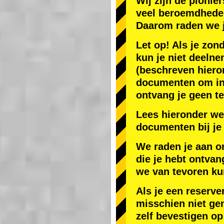
Wij zijn de
pionier
veel beroemdhede
Daarom raden we 
Let op! Als je zon
kun je niet deelne
(beschreven hiero
documenten om in J
ontvang je geen te
Lees hieronder we
documenten bij je 
We raden je aan o
die je hebt ontvan
we van tevoren ku
Als je een reserve
misschien niet gen
zelf bevestigen op