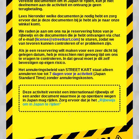
vereiste documenten om in Japan te rijden, kun je niet
deelnemen aan de activiteit en ontvang je geen
terugbetaling.
Lees hieronder welke documenten je nodig hebt en zorg
ervoor dat je deze documenten bij je hebt als je naar onze
winkel komt.
We raden je aan om ons na je reservering fotos van je
rijbewijs en de documenten die je hebt ontvangen via chat
of e-mail (
license@streetkart.com
) te sturen, zodat we
van tevoren kunnen controleren of er problemen zijn.
Als je een reservering wilt maken voor een zeer dicht bij
gelegen datum, heb je misschien niet genoeg tijd om ons
te vragen te controleren. In dat geval moet je dit zelf
bevestigen op eigen risico.
Het annuleringsbeleid van STREET KART staat alleen
annuleren toe tot
7 dagen voor je activiteit
(Japan
Standard Time) zonder annuleringskosten.
Deze activiteit vereist een internationaal rijbewijs of
een ander document waarmee je op openbare wegen
in Japan mag rijden. Zorg ervoor dat je het
„Rijbewijs
om in Japan te rijden"