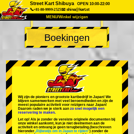
Street Kart Shibuya
OPEN 10:00-22:00
📞+81-80-9999-2525
📧
shina@kart.st
MENU/Winkel wijzigen
TOP
Boekingen
Over
Specificaties
Prijzen
Toegang
Ervaringen
FAQ
Bedrijf
Boekingen
Winkel wijzigen
Tokyo Shinagawa
Tokyo Akihabara#1
Tokyo Akihabara#2
Tokyo Shibuya
Wij zijn de
pioniers
en
grootste kartbedrijf
in Japan! We
Tokyo Shibuya Annex
Tokyo Bay
blijven samenwerken met
veel beroemdheden
en zijn de
meest populaire activiteit
voor reizigers naar Japan!
Daarom raden we je sterk aan
zo snel mogelijk een
Tokyo Asakusa
Osaka
reservering te maken.
Let op! Als je zonder de vereiste originele documenten bij
Okinawa
onze winkel aankomt, kun je niet deelnemen aan de
activiteit en ontvang je geen terugbetaling.
(beschreven
hieronder
„Rijbewijs om in Japan te rijden"
) zonder de