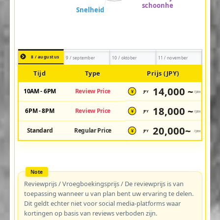
8 / augustus
9 / september
10 / oktober
11 / november
Tijd
Type
Prijs (JPY)
14,000 ~
10AM - 6PM
Review Price
JPY
/pax
¥
18,000 ~
6PM - 8PM
Review Price
JPY
/pax
¥
20,000~
Standard
Regular Price
JPY
/pax
¥
Reviewprijs / Vroegboekingsprijs / De reviewprijs is van
toepassing wanneer u van plan bent uw ervaring te delen.
Dit geldt echter niet voor social media-platforms waar
kortingen op basis van reviews verboden zijn.