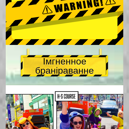
Імгненное
браніраванне