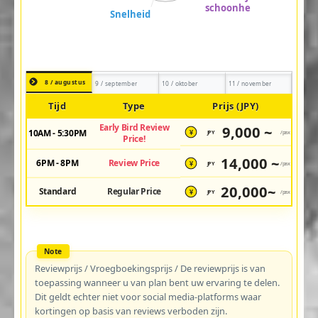
8 / augustus
9 / september
10 / oktober
11 / november
Tijd
Type
Prijs (JPY)
Early Bird Review
9,000 ~
10AM - 5:30PM
JPY
/pax
¥
Price!
14,000 ~
6PM - 8PM
Review Price
JPY
/pax
¥
20,000~
Standard
Regular Price
JPY
/pax
¥
Reviewprijs / Vroegboekingsprijs / De reviewprijs is van
toepassing wanneer u van plan bent uw ervaring te delen.
Dit geldt echter niet voor social media-platforms waar
kortingen op basis van reviews verboden zijn.