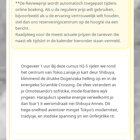
**De Reviewprijs wordt automatisch toegepast tijdens
online boeking. Als u de reguliere prijs wilt gebruiken,
bijvoorbeeld als u de ervaring vertrouwelijk wilt houden,
stel dan ons reserveringscentrum op de hoogte via een
bericht.
Raadpleeg voor de meest actuele prijzen de tarieven die
naast elk tijdslot in de kalender hieronder staan vermeld.
Ongeveer 1 uur. Bij deze cursus H2-S rijden we rond
het centrum van Tokio.Lansje jo kart deur Shibuya,
klimmend de drukke Dogenzaka helling op en in de
energieke Scramble Crossing. De sfeer verandert as
jo Omotesando’s sofistike, mode-foardere wyk
yngean. Harajuku’s speelse energie verwelkomt jo
dan foar't it weromdraait nei Shibuya Annex. Dit
hege-snelheid aventoer minget Tokyo’s moderniteit,
tradysje, en stedske spanning yn ien ûnferjitlike rit.