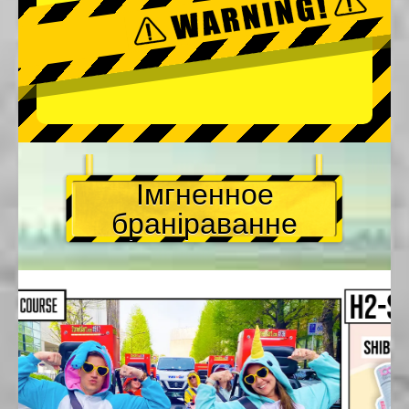
Імгненное
браніраванне