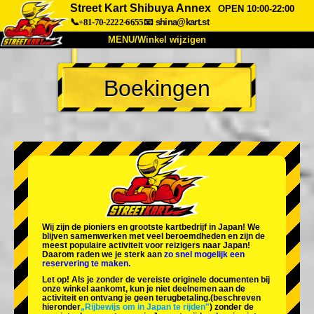
Street Kart Shibuya Annex
OPEN 10:00-22:00
📞+81-70-2222-6655
📧
shina@kart.st
MENU/Winkel wijzigen
TOP
Boekingen
Over
Specificaties
Prijzen
Toegang
Ervaringen
FAQ
Bedrijf
Boekingen
Winkel wijzigen
Tokyo Shinagawa
Tokyo Akihabara#1
Tokyo Akihabara#2
Tokyo Shibuya
Wij zijn de
pioniers
en
grootste kartbedrijf
in Japan! We
Tokyo Shibuya Annex
Tokyo Bay
blijven samenwerken met
veel beroemdheden
en zijn de
meest populaire activiteit
voor reizigers naar Japan!
Daarom raden we je sterk aan
zo snel mogelijk een
Tokyo Asakusa
Osaka
reservering te maken.
Let op! Als je zonder de vereiste originele documenten bij
Okinawa
onze winkel aankomt, kun je niet deelnemen aan de
activiteit en ontvang je geen terugbetaling.
(beschreven
hieronder
„Rijbewijs om in Japan te rijden"
) zonder de