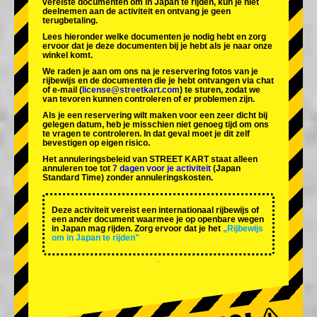
vereiste documenten om in Japan te rijden, kun je niet
deelnemen aan de activiteit en ontvang je geen
terugbetaling.
Lees hieronder welke documenten je nodig hebt en zorg
ervoor dat je deze documenten bij je hebt als je naar onze
winkel komt.
We raden je aan om ons na je reservering fotos van je
rijbewijs en de documenten die je hebt ontvangen via chat
of e-mail (
license@streetkart.com
) te sturen, zodat we
van tevoren kunnen controleren of er problemen zijn.
Als je een reservering wilt maken voor een zeer dicht bij
gelegen datum, heb je misschien niet genoeg tijd om ons
te vragen te controleren. In dat geval moet je dit zelf
bevestigen op eigen risico.
Het annuleringsbeleid van STREET KART staat alleen
annuleren toe tot
7 dagen voor je activiteit
(Japan
Standard Time) zonder annuleringskosten.
Deze activiteit vereist een internationaal rijbewijs of
een ander document waarmee je op openbare wegen
in Japan mag rijden. Zorg ervoor dat je het
„Rijbewijs
om in Japan te rijden"