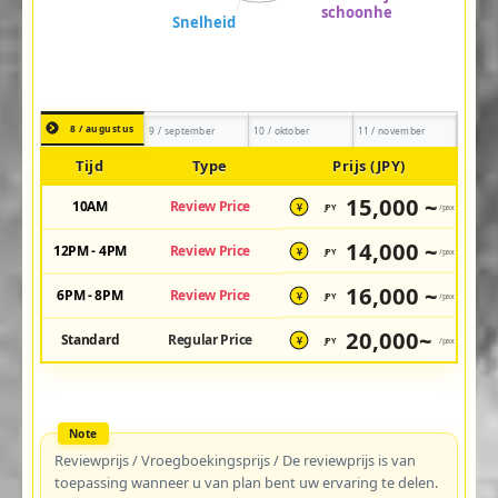
8 / augustus
9 / september
10 / oktober
11 / november
Tijd
Type
Prijs (JPY)
15,000 ~
10AM
Review Price
JPY
/pax
¥
14,000 ~
12PM - 4PM
Review Price
JPY
/pax
¥
16,000 ~
6PM - 8PM
Review Price
JPY
/pax
¥
20,000~
Standard
Regular Price
JPY
/pax
¥
Reviewprijs / Vroegboekingsprijs / De reviewprijs is van
toepassing wanneer u van plan bent uw ervaring te delen.