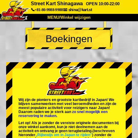
Street Kart Shinagawa
OPEN 10:00-22:00
📞+81-80-9988-9988
📧
shina@kart.st
MENU/Winkel wijzigen
TOP
Boekingen
Over
Specificaties
Prijzen
Toegang
Ervaringen
FAQ
Bedrijf
Boekingen
Winkel wijzigen
Tokyo Shinagawa
Tokyo Akihabara#1
Tokyo Akihabara#2
Tokyo Shibuya
Wij zijn de
pioniers
en
grootste kartbedrijf
in Japan! We
Tokyo Shibuya Annex
Tokyo Bay
blijven samenwerken met
veel beroemdheden
en zijn de
meest populaire activiteit
voor reizigers naar Japan!
Daarom raden we je sterk aan
zo snel mogelijk een
Tokyo Asakusa
Osaka
reservering te maken.
Let op! Als je zonder de vereiste originele documenten bij
Okinawa
onze winkel aankomt, kun je niet deelnemen aan de
activiteit en ontvang je geen terugbetaling.
(beschreven
hieronder
„Rijbewijs om in Japan te rijden"
) zonder de