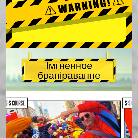
Імгненное
браніраванне