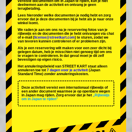
vereiste documenten om in Japan te rijden, kun je niet
deelnemen aan de activiteit en ontvang je geen
terugbetaling.
Lees hieronder welke documenten je nodig hebt en zorg
ervoor dat je deze documenten bij je hebt als je naar onze
winkel komt.
We raden je aan om ons na je reservering fotos van je
rijbewijs en de documenten die je hebt ontvangen via chat
of e-mail (
license@streetkart.com
) te sturen, zodat we
van tevoren kunnen controleren of er problemen zijn.
Als je een reservering wilt maken voor een zeer dicht bij
gelegen datum, heb je misschien niet genoeg tijd om ons
te vragen te controleren. In dat geval moet je dit zelf
bevestigen op eigen risico.
Het annuleringsbeleid van STREET KART staat alleen
annuleren toe tot
7 dagen voor je activiteit
(Japan
Standard Time) zonder annuleringskosten.
Deze activiteit vereist een internationaal rijbewijs of
een ander document waarmee je op openbare wegen
in Japan mag rijden. Zorg ervoor dat je het
„Rijbewijs
om in Japan te rijden"