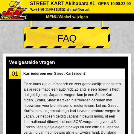
STREET KART Akihabara #1
OPEN 10:00-22:00
📞+81-80-1199-1199
📧
shina@kart.st
MENU/Winkel wijzigen
TOP
FAQ
Over
Specificaties
Prijzen
Toegang
Ervaringen
FAQ
Bedrijf
Boekingen
Veelgestelde vragen
Winkel wijzigen
01
Kan iedereen een Street Kart rijden?
Tokyo Shinagawa
Tokyo Akihabara#1
Onze karts zijn automatisch en zeer gemakkelijk te besturen
als je regelmatig een auto rijdt. Zolang je een rijbewijs hebt
Tokyo Akihabara#2
Tokyo Shibuya
dat geldig is op Japanse wegen, kun je een Street Kart
Tokyo Shibuya Annex
Tokyo Bay
rijden. Echter, Street Kart kan niet worden gereden met
rijbewijzen voor bromfietsen of motorfietsen. Let op: Street
Tokyo Asakusa
Osaka
Kart's op maat gemaakte go-kart is voor openbare wegen in
Japan. Je hebt een geldig Japans rijbewijs nodig, of een
Okinawa
Internationaal rijbewijs, of een SOFA vergunning voor US
Forces Japan, of je eigen rijbewijs en een officiële Japanse
vertaling van het rijbewijs als je uit Zwitserland, Duitsland,