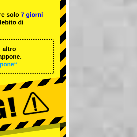
re solo
7 giorni
ebito di
 altro
iappone.
ppone“