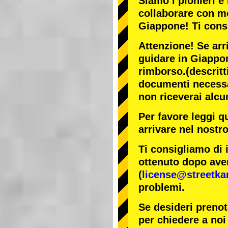
Siamo i
pionieri
e 
collaborare con
mo
Giappone! Ti cons
Attenzione! Se arr
guidare in Giappon
rimborso.
(descritt
documenti necessar
non riceverai alcu
Per favore leggi q
arrivare nel nostr
Ti consigliamo di 
ottenuto dopo aver
(
license@streetka
problemi.
Se desideri prenot
per chiedere a noi 