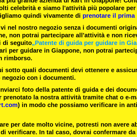
la
più grande azienda di kart
in Giappone! Con
lti celebrità
e siamo l'
attività più popolare
per 
igliamo quindi vivamente di
prenotare il prima 
ivi nel nostro negozio senza i documenti origina
e, non potrai partecipare all'attività e non rice
i di seguito
„Patente di guida per guidare in Gi
i per guidare in Giappone, non potrai partecipa
n rimborso.
ui sotto quali documenti devi ottenere e assicur
o negozio con i documenti.
inviarci foto della patente di guida e dei docum
 prenotato la nostra attività tramite chat o e-m
rt.com
) in modo che possiamo verificare in ant
are per date molto vicine, potresti non avere 
di verificare. In tal caso, dovrai confermare da