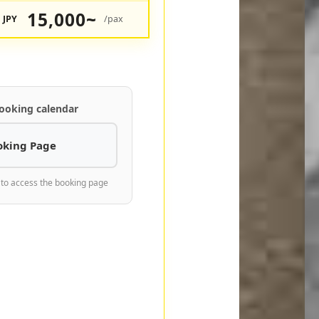
15,000~
JPY
/pax
ooking calendar
oking Page
 to access the booking page