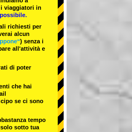
tinuiamo a
i viaggiatori in
possibile.
li richiesti per
verai alcun
appone“
) senza i
re all'attività e
ati di poter
enti che hai
ail
icipo se ci sono
abbastanza tempo
 solo sotto tua