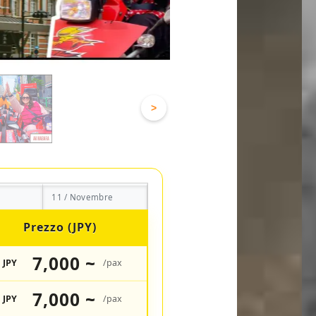
>
11 / Novembre
Prezzo (JPY)
7,000 ~
JPY
/pax
7,000 ~
JPY
/pax