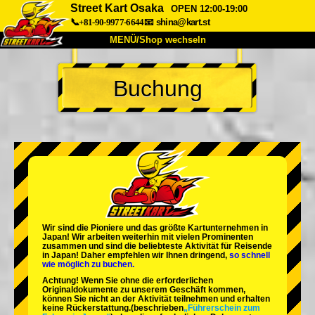
Street Kart Osaka
OPEN 12:00-19:00
📞+81-90-9977-6644
📧
shina@kart.st
MENÜ/Shop wechseln
START
Buchung
Über uns
Spezifikationen
Preise
Anfahrt
Bewertungen
FAQ
Unternehmen
Buchung
Shop wechseln
Tokio Shinagawa
Tokio Akihabara#1
Tokio Akihabara#2
Tokio Shibuya
Wir sind die
Pioniere
und das
größte Kartunternehmen
in
Tokio Shibuya Annex
Tokio Bucht
Japan! Wir arbeiten weiterhin mit
vielen Prominenten
zusammen und sind die
beliebteste Aktivität
für Reisende
in Japan! Daher empfehlen wir Ihnen dringend,
so schnell
Tokio Asakusa
Osaka
wie möglich zu buchen.
Achtung! Wenn Sie ohne die erforderlichen
Okinawa
Originaldokumente zu unserem Geschäft kommen,
können Sie nicht an der Aktivität teilnehmen und erhalten
keine Rückerstattung.
(beschrieben
„Führerschein zum