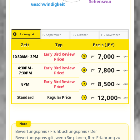
8 / August
9 / September
10 / Oktober
11 / November
Zeit
Typ
Preis (JPY)
Early Bird Review
7,000 ~
10:30AM - 3PM
JPY
/pax
¥
Price!
4:30PM -
Early Bird Review
7,800 ~
JPY
/pax
¥
7:30PM
Price!
Early Bird Review
8,500 ~
8PM
JPY
/pax
¥
Price!
12,000~
Standard
Regular Price
JPY
/pax
¥
Bewertungspreis / Frühbuchungspreis / Der
Bewertungspreis gilt, wenn Sie planen, Ihre Erfahrung zu