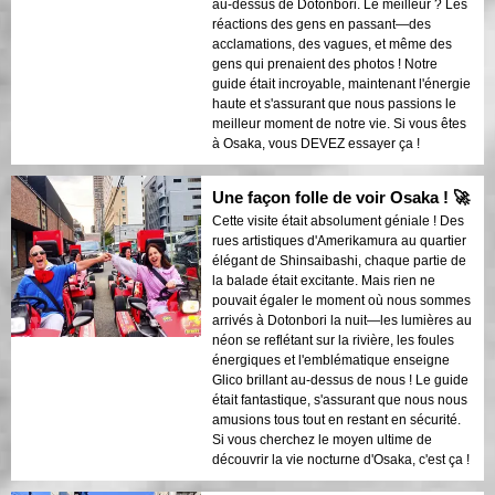
au-dessus de Dotonbori. Le meilleur ? Les
réactions des gens en passant—des
acclamations, des vagues, et même des
gens qui prenaient des photos ! Notre
guide était incroyable, maintenant l'énergie
haute et s'assurant que nous passions le
meilleur moment de notre vie. Si vous êtes
à Osaka, vous DEVEZ essayer ça !
Une façon folle de voir Osaka ! 🚀
Cette visite était absolument géniale ! Des
rues artistiques d'Amerikamura au quartier
élégant de Shinsaibashi, chaque partie de
la balade était excitante. Mais rien ne
pouvait égaler le moment où nous sommes
arrivés à Dotonbori la nuit—les lumières au
néon se reflétant sur la rivière, les foules
énergiques et l'emblématique enseigne
Glico brillant au-dessus de nous ! Le guide
était fantastique, s'assurant que nous nous
amusions tous tout en restant en sécurité.
Si vous cherchez le moyen ultime de
découvrir la vie nocturne d'Osaka, c'est ça !