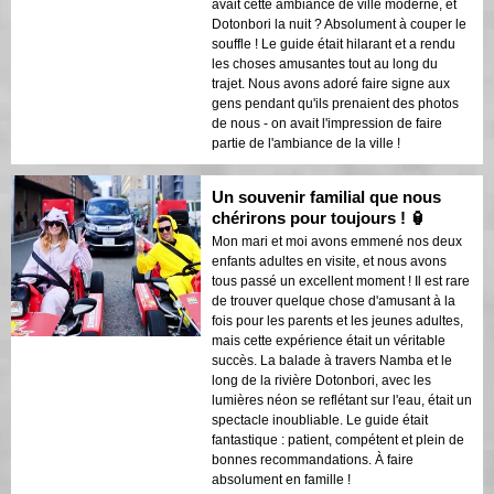
avait cette ambiance de ville moderne, et
Dotonbori la nuit ? Absolument à couper le
souffle ! Le guide était hilarant et a rendu
les choses amusantes tout au long du
trajet. Nous avons adoré faire signe aux
gens pendant qu'ils prenaient des photos
de nous - on avait l'impression de faire
partie de l'ambiance de la ville !
Un souvenir familial que nous
chérirons pour toujours ! 🏮
Mon mari et moi avons emmené nos deux
enfants adultes en visite, et nous avons
tous passé un excellent moment ! Il est rare
de trouver quelque chose d'amusant à la
fois pour les parents et les jeunes adultes,
mais cette expérience était un véritable
succès. La balade à travers Namba et le
long de la rivière Dotonbori, avec les
lumières néon se reflétant sur l'eau, était un
spectacle inoubliable. Le guide était
fantastique : patient, compétent et plein de
bonnes recommandations. À faire
absolument en famille !