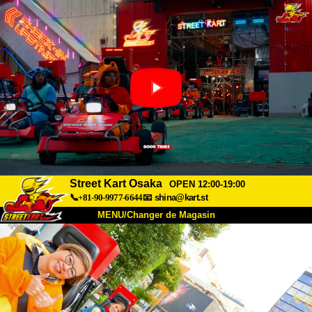
Street Kart Osaka
OPEN 12:00-19:00
📞+81-90-9977-6644
📧
shina@kart.st
MENU/Changer de Magasin
ACCUEIL
À Propos
Caractéristiques
Tarifs
Accès
Avis
FAQ