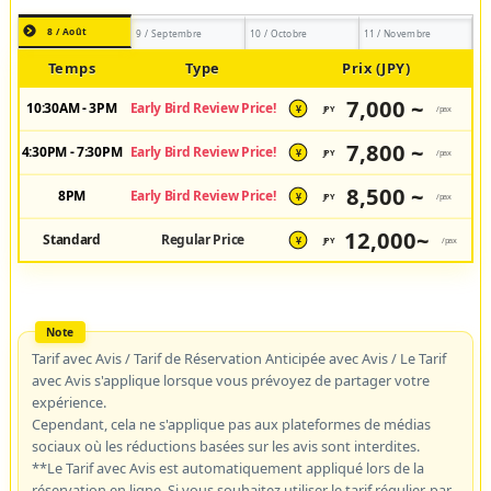
8 / Août
9 / Septembre
10 / Octobre
11 / Novembre
Temps
Type
Prix (JPY)
7,000 ~
10:30AM - 3PM
Early Bird Review Price!
JPY
/pax
¥
7,800 ~
4:30PM - 7:30PM
Early Bird Review Price!
JPY
/pax
¥
8,500 ~
8PM
Early Bird Review Price!
JPY
/pax
¥
12,000~
Standard
Regular Price
JPY
/pax
¥
Tarif avec Avis / Tarif de Réservation Anticipée avec Avis / Le Tarif
avec Avis s'applique lorsque vous prévoyez de partager votre
expérience.
Cependant, cela ne s'applique pas aux plateformes de médias
sociaux où les réductions basées sur les avis sont interdites.
**Le Tarif avec Avis est automatiquement appliqué lors de la
réservation en ligne. Si vous souhaitez utiliser le tarif régulier, par