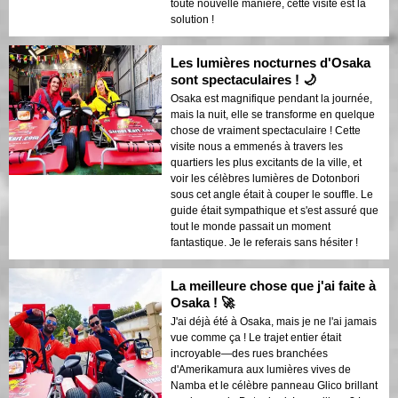
toute nouvelle manière, cette visite est la
solution !
Les lumières nocturnes d'Osaka
sont spectaculaires ! 🌙
Osaka est magnifique pendant la journée,
mais la nuit, elle se transforme en quelque
chose de vraiment spectaculaire ! Cette
visite nous a emmenés à travers les
quartiers les plus excitants de la ville, et
voir les célèbres lumières de Dotonbori
sous cet angle était à couper le souffle. Le
guide était sympathique et s'est assuré que
tout le monde passait un moment
fantastique. Je le referais sans hésiter !
La meilleure chose que j'ai faite à
Osaka ! 🚀
J'ai déjà été à Osaka, mais je ne l'ai jamais
vue comme ça ! Le trajet entier était
incroyable—des rues branchées
d'Amerikamura aux lumières vives de
Namba et le célèbre panneau Glico brillant