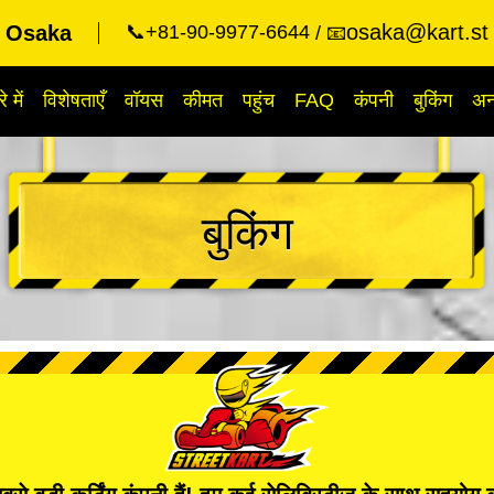
osaka@kart.st
t Osaka
📞+81-90-9977-6644
📧
े में
विशेषताएँ
वॉयस
कीमत
पहुंच
FAQ
कंपनी
बुकिंग
अन्
बुकिंग