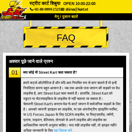
स्ट्रीट कार्ट शिबुया
OPEN 10:00-22:00
📞+81-80-9999-2525
📧
shina@kart.st
मेनू / दुकान बदलें
TOP
FAQ
हमारे बारे में
विशेषताएँ
कीमत
पहुंच
वॉयस
FAQ
कंपनी
बुकिंग
अक्सर पूछे जाने वाले प्रश्न
शाखा बदलें
01
क्या कोई भी Street Kart चला सकता है?
टोक्यो शिनागावा #1
टोक्यो अकीहबारा#1
हमारे कर्ट्स ऑटोमैटिक हैं और यदि आप नियमित रूप से कार चलाते हैं तो इन्हें
नियंत्रित करना बहुत आसान है। जब तक आपके पास जापान की सड़कों पर वैध
टोक्यो अकीहबारा#2
टोक्यो शिबुया
लाइसेंस है, आप Street Kart चला सकते हैं। हालांकि, Street Kart को
टोक्यो शिबुया एनेक्स
टोक्यो बे
स्कूटर या मोटरसाइकिल के लाइसेंस से नहीं चलाया जा सकता है।
चेतावनी:Street Kart's कस्टम मेड गो-कार्ट जापान में सार्वजनिक सड़कों के लिए
टोक्यो असाकुसा
ओसाका
है। आपको जापानी ड्राइवर का लाइसेंस, या एक अंतर्राष्ट्रीय ड्राइविंग परमिट,
या US Forces Japan के लिए SOFA लाइसेंस, या स्विट्ज़रलैंड, जर्मनी,
ओकिनावा
फ्रांस, ताइवान, बेल्जियम, मोनाको से अपने लाइसेंस और लाइसेंस का
आधिकारिक जापानी अनुवाद चाहिए। याद रखें! लाइसेंस नहीं, तो ड्राइव नहीं!!
अधिक जानकारी के लिए
यहां क्लिक करें
.