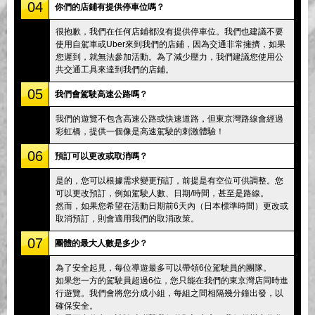
04
你們的店鋪有提供停車位嗎？
很抱歉，我們在任何店鋪都沒有提供停車位。我們也建議不要
使用自駕車或Uber來到我們的店鋪，因為交通非常擁擠，如果
您遲到，就無法參加活動。為了減少壓力，我們建議您使用公
共交通工具來達到我們的店鋪。
05
我們會駕駛高速公路嗎？
我們的遊覽不包含高速公路或快速道路，但東京灣路線會經過
彩虹橋，提供一個像是高速駕駛的刺激體驗！
06
預訂可以更改或取消嗎？
是的，您可以根據需求變更預訂，前提是有空位可供調整。您
可以更改預訂，例如駕駛人數、日期/時間，甚至是路線。
然而，如果您希望在活動日期前6天內（日本標準時間）更改或
取消預訂，則會適用我們的取消政策。
07
團體的最大人數是多少？
為了安全起見，每位導遊最多可以帶領6位駕駛員的團隊。
如果您一方的駕駛員超過6位，您只能在我們的東京灣店同時進
行遊覽。我們會將您分成小組，每組之間相隔幾分鐘出發，以
確保安全。