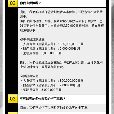
02
你們有保險嗎？
是的。我們的標準保險計劃包含基本保障，並已包含在旅遊費
用中。
但如果因為碰撞、刮擦、粗暴駕駛或事故造成卡丁車損壞，您
將需要支付自負費用。自負金額為50,000日圓/輛車，將在旅程
結束後收取。
標準保險計劃涵蓋：
・人身傷害（駕駛員以外）：800,000,000日圓
・財產損壞（駕駛員以外）：2,000,000日圓
・駕駛員傷害：5,000,000日圓
因此，我們強烈建議顧客在預訂時選擇全險計劃，這可以在網
上或店鋪進行，並需要額外付費。
全險計劃涵蓋：
・人身傷害（駕駛員以外）：800,000,000日圓
・財產損壞（駕駛員以外）：2,000,000日圓
・駕駛員傷害：5,000,000日圓
03
有可以容納多位乘客的卡丁車嗎？
目前，我們不提供可以同時容納多位乘客的卡丁車。