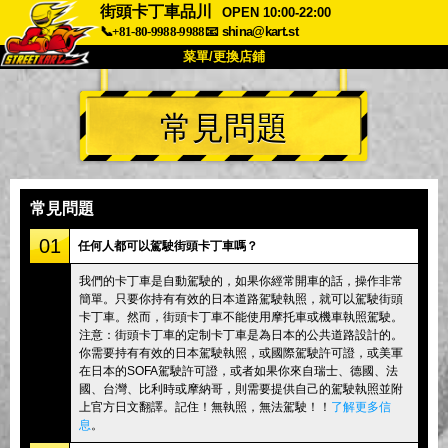
街頭卡丁車品川
OPEN 10:00-22:00
📞+81-80-9988-9988
📧
shina@kart.st
菜單/更換店鋪
首頁
常見問題
關於
規格
價格
交通方式
顧客聲音
常見問題
公司
預訂
常見問題
更換店鋪
01
任何人都可以駕駛街頭卡丁車嗎？
東京 品川 #1
東京 秋葉原 #1
我們的卡丁車是自動駕駛的，如果你經常開車的話，操作非常
簡單。只要你持有有效的日本道路駕駛執照，就可以駕駛街頭
東京 秋葉原 #2
東京 澀谷
卡丁車。然而，街頭卡丁車不能使用摩托車或機車執照駕駛。
東京 澀谷附店
東京灣
注意：街頭卡丁車的定制卡丁車是為日本的公共道路設計的。
你需要持有有效的日本駕駛執照，或國際駕駛許可證，或美軍
東京 淺草
大阪
在日本的SOFA駕駛許可證，或者如果你來自瑞士、德國、法
國、台灣、比利時或摩納哥，則需要提供自己的駕駛執照並附
沖繩
上官方日文翻譯。記住！無執照，無法駕駛！！
了解更多信
息
。