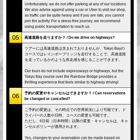
Unfortunately, we do not offer parking at any of our locations.
We also advise against using a car or Uber to visit our shop,
as traffic can be quite heavy and if you are late, you cannot
join the activity. For a stress-free journey, we recommend
using public transportation to reach us.
05
高速道路を走りますか？ / Do we drive on highways?
ツアーには高速道路は含まれておりませんが、Tokyo Bayの
コースではレインボーブリッジを走行することで、高速道路
を走っているかのような疾走感を感じることができます。
Our tours do not include expressways or highways, but the
Tokyo Bay course over the Rainbow Bridge provides a
thrilling experience that feels similar to highway driving!.
予約の変更やキャンセルはできますか？ / Can reservations
06
be changed or cancelled?
ご予約の変更は、その時点での空席状況により可能です。ド
ライバーの人数や日時、コースの変更も可能です。
ただし、6日前（日本時間）以降の変更・キャンセルは、キャ
ンセルポリシーが適用されます。
Yes, changes to your reservation can be made based on