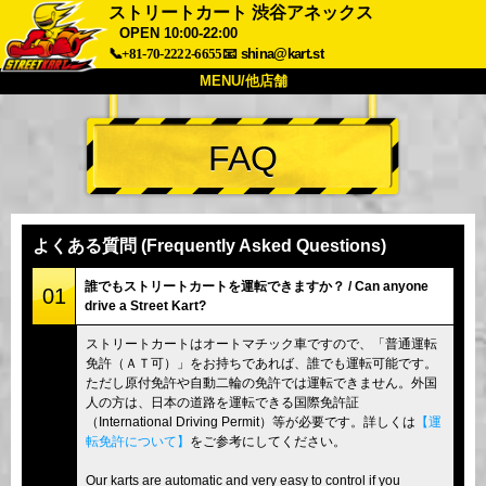
ストリートカート 渋谷アネックス
OPEN 10:00-22:00
📞+81-70-2222-6655
📧
shina@kart.st
MENU/他店舗
トップ
FAQ
概要
車両
価格
アクセス
評価
FAQ
会社
予約
よくある質問 (Frequently Asked Questions)
他店舗
誰でもストリートカートを運転できますか？ / Can anyone
東京 品川
東京 秋葉原 #1
01
drive a Street Kart?
東京 秋葉原 #2
東京 渋谷
ストリートカートはオートマチック車ですので、「普通運転
東京 渋谷アネックス
東京ベイ
免許（ＡＴ可）」をお持ちであれば、誰でも運転可能です。
ただし原付免許や自動二輪の免許では運転できません。外国
東京 浅草
大阪
人の方は、日本の道路を運転できる国際免許証
（International Driving Permit）等が必要です。詳しくは
【運
沖縄
転免許について】
をご参考にしてください。
Our karts are automatic and very easy to control if you