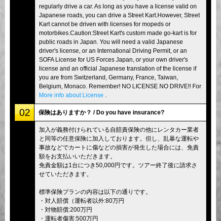
regularly drive a car. As long as you have a license valid on
Japanese roads, you can drive a Street Kart.However, Street
Kart cannot be driven with licenses for mopeds or
motorbikes.Caution:Street Kart's custom made go-kart is for
public roads in Japan. You will need a valid Japanese
driver's license, or an International Driving Permit, or an
SOFA License for US Forces Japan, or your own driver's
license and an official Japanese translation of the license if
you are from Switzerland, Germany, France, Taiwan,
Belgium, Monaco. Remember! NO LICENSE NO DRIVE!! For
More info about License
.
02
保険はありますか？ / Do you have insurance?
加入が義務付けられている自賠責保険の他にレンタカー業者
と同等の任意保険に加入しております。但し、乱暴な運転や
事故などでカートに傷などの損害が発生した場合には、免責
額をお支払いいただきます。
免責金額は1台につき50,000円です。ツアー終了後に請求さ
せていただきます。
標準保険プランの内容は以下の通りです。
・対人賠償（運転者以外:80万円
・対物賠償:200万円
・運転者傷害:500万円