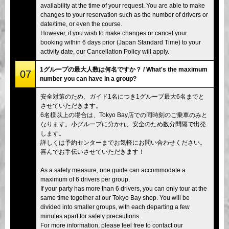
availability at the time of your request. You are able to make
changes to your reservation such as the number of drivers or
date/time, or even the course.
However, if you wish to make changes or cancel your
booking within 6 days prior (Japan Standard Time) to your
activity date, our Cancellation Policy will apply.
1グループの最大人数は何名ですか？ / What's the maximum
07
number you can have in a group?
安全対策のため、ガイド1名につき1グループ最大6名までと
させていただきます。
6名様以上の場合は、Tokyo Bay店での同時刻のご乗車のみと
なります。小グループに分かれ、安全のため数分間隔で出発
します。
詳しくは予約センターまでお気軽にお問い合わせください。
喜んでお手伝いさせていただきます！
As a safety measure, one guide can accommodate a
maximum of 6 drivers per group.
If your party has more than 6 drivers, you can only tour at the
same time together at our Tokyo Bay shop. You will be
divided into smaller groups, with each departing a few
minutes apart for safety precautions.
For more information, please feel free to contact our