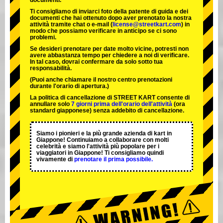
documenti.
Ti consigliamo di inviarci foto della patente di guida e dei
documenti che hai ottenuto dopo aver prenotato la nostra
attività tramite chat o e-mail (
license@streetkart.com
) in
modo che possiamo verificare in anticipo se ci sono
problemi.
Se desideri prenotare per date molto vicine, potresti non
avere abbastanza tempo per chiedere a noi di verificare.
In tal caso, dovrai confermare da solo sotto tua
responsabilità.
(Puoi anche chiamare il nostro centro prenotazioni
durante l'orario di apertura.)
La politica di cancellazione di STREET KART consente di
annullare solo
7 giorni prima dell'orario dell'attività
(ora
standard giapponese) senza addebito di cancellazione.
Siamo i
pionieri
e la
più grande azienda di kart
in
Giappone! Continuiamo a collaborare con
molti
celebrità
e siamo l'
attività più popolare
per i
viaggiatori in Giappone! Ti consigliamo quindi
vivamente di
prenotare il prima possibile.