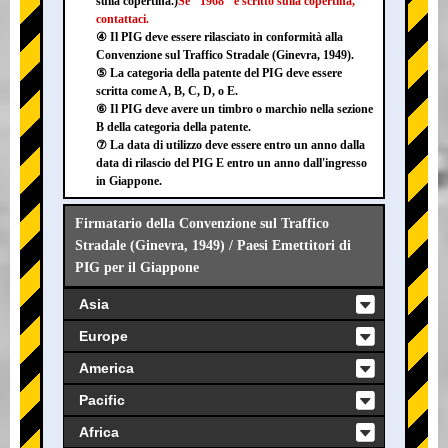
sulla copertina.)
Se "1968" è scritto sulla copertina,
contattaci.
④ Il PIG deve essere rilasciato in conformità alla
Convenzione sul Traffico Stradale (Ginevra, 1949).
⑤ La categoria della patente del PIG deve essere
scritta come A, B, C, D, o E.
⑥ Il PIG deve avere un timbro o marchio nella sezione
B della categoria della patente.
⑦ La data di utilizzo deve essere entro un anno dalla
data di rilascio del PIG E entro un anno dall'ingresso
in Giappone.
Firmatario della Convenzione sul Traffico
Stradale (Ginevra, 1949) / Paesi Emettitori di
PIG per il Giappone
Asia
Europe
America
Pacific
Africa