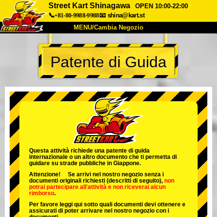
Street Kart Shinagawa
OPEN 10:00-22:00
📞+81-80-9988-9988
📧
shina@kart.st
MENU/Cambia Negozio
INIZIO
Patente di Guida
Chi Siamo
Specifiche
Prezzo
Accesso
Recensioni
FAQ
Azienda
Prenotazioni
Cambia Negozio
Tokyo Shinagawa
Tokyo Akihabara#1
Tokyo Akihabara#2
Tokyo Shibuya
Questa attività richiede una patente di guida
internazionale o un altro documento che ti permetta di
Tokyo Shibuya Annex
Tokyo Bay
guidare su strade pubbliche in Giappone.
Attenzione! Se arrivi nel nostro negozio senza i
Tokyo Asakusa
Osaka
documenti originali richiesti (descritti di seguito),
non
potrai partecipare all'attività
e
non riceverai alcun
rimborso
.
Okinawa
Per favore leggi qui sotto quali documenti devi ottenere e
assicurati di poter arrivare nel nostro negozio con i