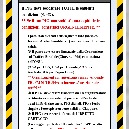
Il PIG deve soddisfare TUTTE le seguenti
condizioni (①~⑦).
** Se il tuo PIG non soddisfa una o più delle
condizioni, contattaci URGENTEMENTE. **
I paesi non elencati nella seguente lista (Messico,
Kuwait, Arabia Saudita ecc.) non sono membri e non
validi.
① Il paese deve essere firmatario della Convenzione
sul Traffico Stradale (Ginevra, 1949) riconosciuta
dall'ONU.
(AAA per USA, CAA per Canada, AAA per
Australia, AA per Regno Unito)
** Organizzazioni non autorizzate stanno vendendo
PIG FALSI TRUFFA su internet. Attenzione alle
truffe! **
② Il P.I.G. deve essere rilasciato da un'organizzazione
certificata riconosciuta dal paese o dall'autorità.
Tutti i PIG di tipo carta, PIG digitali, PIG a foglio
singolo e fotocopie non sono validi in Giappone.
③ Il PIG deve essere in forma di LIBRETTO
CARTACEO.
(La maggior parte dei PIG validi ha "1949" scritto