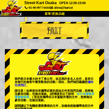
Street Kart Osaka
OPEN 12:00-19:00
📞+81-90-9977-6644
📧
shina@kart.st
菜單/更換店鋪
首頁
預訂
關於
規格
價格
交通方式
顧客聲音
常見問題
公司
預訂
更換店鋪
東京品川 #1
東京秋葉原#1
東京秋葉原#2
東京澀谷
我們是日本最大的卡丁車公司，並且與
許多名人
合作，是來日
東京澀谷附屬
東京灣
本旅行的遊客中
最受歡迎的活動
！因此，我們強烈建議您
儘快
完成預訂。
東京淺草
大阪
請注意！如果您沒有攜帶必要的原始文件來我們店鋪，您將無
法參加活動，也無法退款。
(詳情請見以下說明
「在日本駕駛所
需駕駛執照」
) 若沒有攜帶在日本駕駛所需的文件，您將無法
沖繩
參加活動，也無法退款。
請閱讀以下有關您需要獲得的文件，並確保您能攜帶這些文件