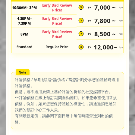
Early Bird Review
7,000 ~
10:30AM - 3PM
JPY
/pax
¥
Price!
4:30PM -
Early Bird Review
7,800 ~
JPY
/pax
¥
7:30PM
Price!
Early Bird Review
8,500 ~
8PM
JPY
/pax
¥
Price!
12,000~
Standard
Regular Price
JPY
/pax
¥
評論價格 / 早期預訂評論價格 / 當您計劃分享您的體驗時適用
評論價格。
但是，這不適用於禁止基於評論的折扣的社交媒體平台。
**評論價格在線上預訂期間自動應用。如果您希望使用常規
價格，例如，如果您想保持體驗的機密性，請通過消息通知
我們的預訂中心工作人員。
有關最新定價，請參閱下面日曆中每個時段旁邊列出的價
格。