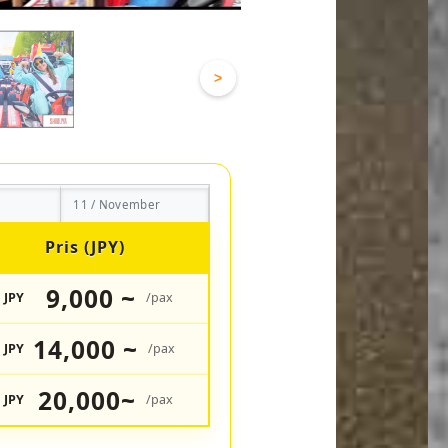
>
11 / November
Pris (JPY)
9,000 ~
JPY
/pax
14,000 ~
JPY
/pax
20,000~
JPY
/pax