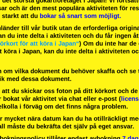
h
det största gokartföretaget
i Japan! Vi fortsät
sar
och är
den mest populära aktiviteten
för res
starkt att du
bokar så snart som möjligt.
änder till vår butik utan de erforderliga origi
an du inte delta i aktiviteten och du får ingen å
örkort för att köra i Japan“
) Om du inte har de 
 köra i Japan, kan du inte delta i aktiviteten o
 om vilka dokument du behöver skaffa och se ti
tik med dessa dokument.
att du skickar oss foton på ditt körkort och d
r bokat vår aktivitet via chat eller e-post (
licen
elkolla i förväg om det finns några problem.
r mycket nära datum kan du ha otillräckligt med
all måste du bekräfta det själv på eget ansvar.
okningspolicy tillåter endast avbokning
7 dag