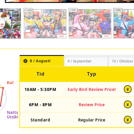
8 / Augusti
9 / September
10 / Oktober
Tid
Typ
10AM - 5:30PM
Early Bird Review Price!
¥
6PM - 8PM
Review Price
¥
Standard
Regular Price
¥