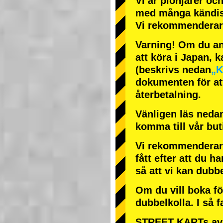
Vi är
pionjärer
oc
med
många kändi
Vi rekommenderar 
Varning! Om du anl
att köra i Japan, k
(beskrivs nedan
„K
dokumenten för att
återbetalning.
Vänligen läs nedan
komma till vår bu
Vi rekommenderar 
fått efter att du ha
så att vi kan dubb
Om du vill boka fö
dubbelkolla. I så f
STREET KARTs avb