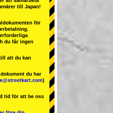
ter att samarbeta
enärer till Japan!
naldokumenten för
terbetalning.
erforderliga
ch du får ingen
ll att du kan
e dokument du har
se@streetkart.com
)
 tid för att be oss
ar före din