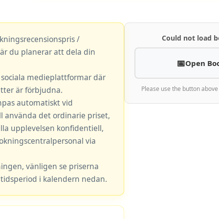
Could not load b
okningsrecensionspris /
är du planerar att dela din
Open Bo
r sociala medieplattformar där
ter är förbjudna.
Please use the button above
mpas automatiskt vid
l använda det ordinarie priset,
lla upplevelsen konfidentiell,
okningscentralpersonal via
ningen, vänligen se priserna
tidsperiod i kalendern nedan.