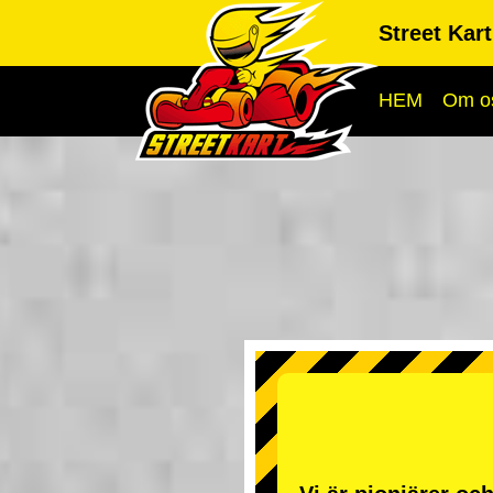
Street Kar
HEM
Om o