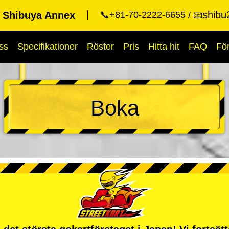
shibu
t Shibuya Annex
📞+81-70-2222-6655
📧
ss
Specifikationer
Röster
Pris
Hitta hit
FAQ
Fö
Boka