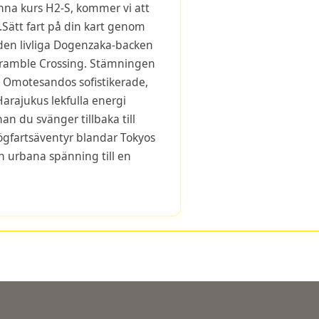
na kurs H2-S, kommer vi att
.Sätt fart på din kart genom
 den livliga Dogenzaka-backen
Scramble Crossing. Stämningen
i Omotesandos sofistikerade,
Harajukus lekfulla energi
n du svänger tillbaka till
ögfartsäventyr blandar Tokyos
h urbana spänning till en