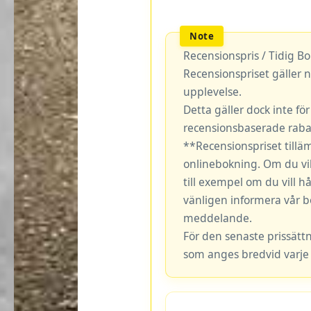
Recensionspris / Tidig B
Recensionspriset gäller n
upplevelse.
Detta gäller dock inte fö
recensionsbaserade rabat
**Recensionspriset tillä
onlinebokning. Om du vil
till exempel om du vill hå
vänligen informera vår b
meddelande.
För den senaste prissätt
som anges bredvid varje 