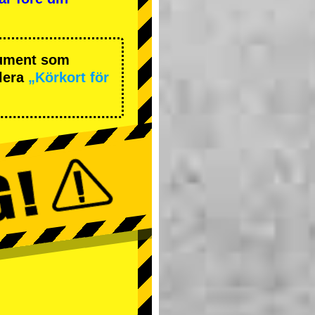
okument som
lera
„Körkort för