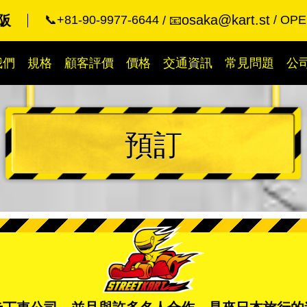
osaka@kart.st
阪
📞+81-90-9977-6644
OPEN
📧
我們
規格
顧客評價
價格
交通資訊
常見問題
公
預訂