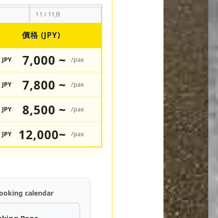
11 / 11月
價格 (JPY)
7,000 ~
JPY
/pax
7,800 ~
JPY
/pax
8,500 ~
JPY
/pax
12,000~
JPY
/pax
ooking calendar
oking Page