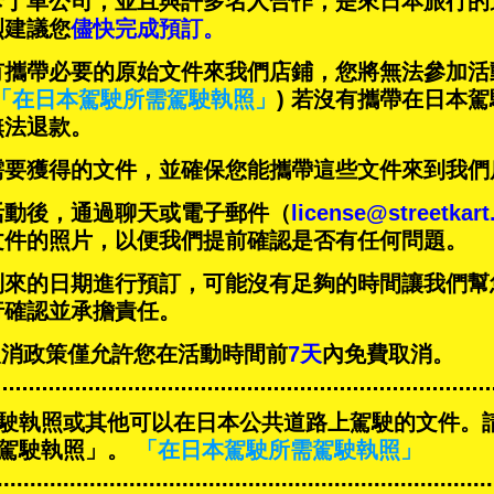
卡丁車公司，並且與
許多名人
合作，是來日本旅行的
烈建議您
儘快完成預訂。
有攜帶必要的原始文件來我們店鋪，您將無法參加活
「在日本駕駛所需駕駛執照」
) 若沒有攜帶在日本
無法退款。
需要獲得的文件，並確保您能攜帶這些文件來到我們
活動後，通過聊天或電子郵件（
license@streetkar
文件的照片，以便我們提前確認是否有任何問題。
到來的日期進行預訂，可能沒有足夠的時間讓我們幫
行確認並承擔責任。
T的取消政策僅允許您在活動時間前
7天
內免費取消。
駛執照或其他可以在日本公共道路上駕駛的文件。
駕駛執照」。
「在日本駕駛所需駕駛執照」