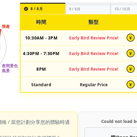
8 / 8月
9 / 9月
10 / 10月
時間
類型
10:30AM - 3PM
Early Bird Review Price!
¥
4:30PM - 7:30PM
Early Bird Review Price!
¥
8PM
Early Bird Review Price!
¥
Standard
Regular Price
¥
Could not load b
價格 / 當您計劃分享您的體驗時適
Open Bo